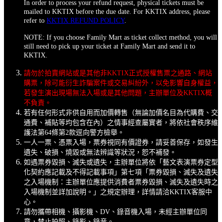
In order to process your refund request, physical tickets must be
mailed to KKTIX before the due date. For KKTIX address, please
refer to
KKTIX REFUND POLICY
.
NOTE: If you choose Family Mart as ticket collect method, you will
still need to pick up your ticket at Family Mart and send it to
KKTIX.
請勿於拍賣網站或是其他非KKTIX正式授權售票之通路、網站
購票，除可能衍生詐騙案件或交易糾紛外，以免影響自身權益，
若發生演出現場無法入場或是其他問題，主辦單位及KKTIX概
不負責。
若有任何形式非供自用而加價轉售（無論加價名目為代購費、交
通費、補貼等均包含在內）之情事經查屬實者，將依社會秩序維
護法第64條第2款逕向警方檢舉。
一人一票、憑票入場，票券視同有價證券，請妥善保存，如發生
遺失、破損、燒毀或無法辨識等狀況，恕不補發。
如遇票券毀損、滅失或遺失，主辦單位將依「藝文表演票券定型
化契約應記載及不得記載事項」第七項「票券毀損、滅失及遺失
之入場機制：主辦單位應提供消費者票券毀損、滅失及遺失時之
入場機制並詳加說明。」之規定辦理，詳情請洽KKTIX客服中
心。
請勿攜帶相機、攝影機、DV、錄音機入場，未經主辦單位同
意，禁止拍照、錄影、錄音。