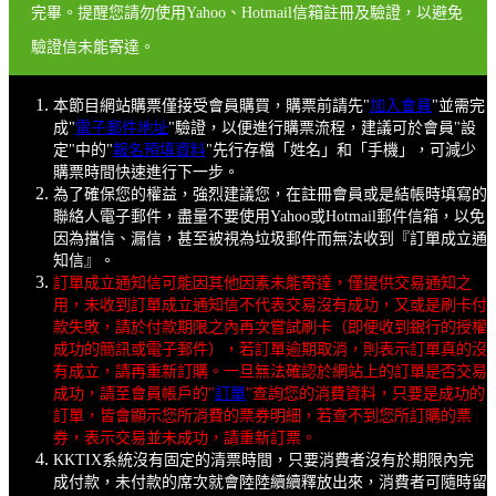
完畢。提醒您請勿使用Yahoo、Hotmail信箱註冊及驗證，以避免
驗證信未能寄達。
本節目網站購票僅接受會員購買，購票前請先"
加入會員
"並需完
成"
電子郵件地址
"驗證，以便進行購票流程，建議可於會員"設
定"中的"
報名預填資料
"先行存檔「姓名」和「手機」，可減少
購票時間快速進行下一步。
為了確保您的權益，強烈建議您，在註冊會員或是結帳時填寫的
聯絡人電子郵件，盡量不要使用Yahoo或Hotmail郵件信箱，以免
因為擋信、漏信，甚至被視為垃圾郵件而無法收到『訂單成立通
知信』。
訂單成立通知信可能因其他因素未能寄達，僅提供交易通知之
用，未收到訂單成立通知信不代表交易沒有成功，又或是刷卡付
款失敗，請於付款期限之內再次嘗試刷卡（即便收到銀行的授權
成功的簡訊或電子郵件），若訂單逾期取消，則表示訂單真的沒
有成立，請再重新訂購。一旦無法確認於網站上的訂單是否交易
成功，請至會員帳戶的"
訂單
"查詢您的消費資料，只要是成功的
訂單，皆會顯示您所消費的票券明細，若查不到您所訂購的票
券，表示交易並未成功，請重新訂票。
KKTIX系統沒有固定的清票時間，只要消費者沒有於期限內完
成付款，未付款的席次就會陸陸續續釋放出來，消費者可隨時留