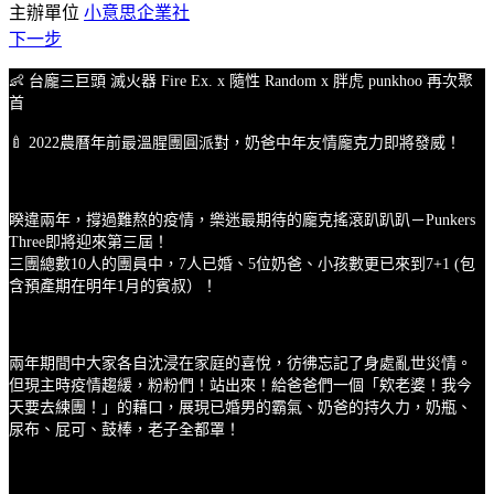
主辦單位
小意思企業社
下一步
👶 台龐三巨頭 滅火器 Fire Ex. x 隨性 Random x 胖虎 punkhoo 再次聚
首
🍼 2022農曆年前最溫腥團圓派對，奶爸中年友情龐克力即將發威！
睽違兩年，撐過難熬的疫情，樂迷最期待的龐克搖滾趴趴趴－Punkers
Three即將迎來第三屆！
三團總數10人的團員中，7人已婚、5位奶爸、小孩數更已來到7+1 (包
含預產期在明年1月的賓叔）！
兩年期間中大家各自沈浸在家庭的喜悅，彷彿忘記了身處亂世災情。
但現主時疫情趨緩，粉粉們！站出來！給爸爸們一個「欸老婆！我今
天要去練團！」的藉口，展現已婚男的霸氣、奶爸的持久力，奶瓶、
尿布、屁可、鼓棒，老子全都罩！