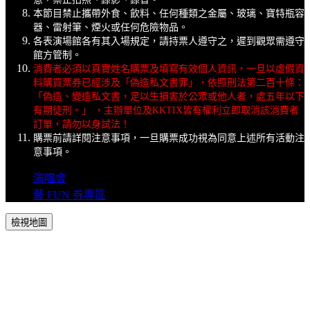
本節目禁止攜帶外食、飲料、任何種類之金屬、玻璃、寶特瓶容
器、雷射筆、煙火或任何危險物品。
各表演場館各有其入場規定，請持票人遵守之，遲到觀眾需遵守
館方管制。
消費者必須以真實姓名購票及填寫有效個人資訊，一旦以虛假資
料購買票券已經涉及「偽造私文書罪」，依照刑法第二百十條：
「偽造、變造私文書，足以生損害於公眾或他人者，處五年以下
有期徒刑。」 ，主辦單位及KKTIX皆有權利立即取消該消費者
訂單，請勿以身試法！
購票前請詳閱注意事項，一旦購票成功視為同意上述所有活動注
意事項。
演唱會
藝 FUN 券專區
檢視地圖