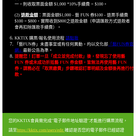
一，則收取票面金額 $1,000 *10%手續費 = $100。
(2)
退款金額
：票面金額$1,000 - 藝 FUN 券$100 - 退票手續費
$100 = $800，實際收到$800之退款金額（申請匯款方式退款者
會再扣除匯款手續費）。
KKTIX 購票/報名使用流程
請點我
「藝FUN券」未盡事宜或有任何異動，均以文化部
「藝FUN券官
網」
最新公告為準。
提醒您！訂單一旦「成立並完成付款」後，發現忘了使用藝
FUN 券或未成功折抵藝 FUN 券金額，皆無法再使用藝 FUN
券，請務必在「取票繳費」步驟確認訂單明細及金額後再進行付
款。
您的KKTIX會員需完成"電子郵件地址驗證"才能進行購票流程，
請至
https://kktix.com/users/edit
確認是否您的電子郵件已經認證