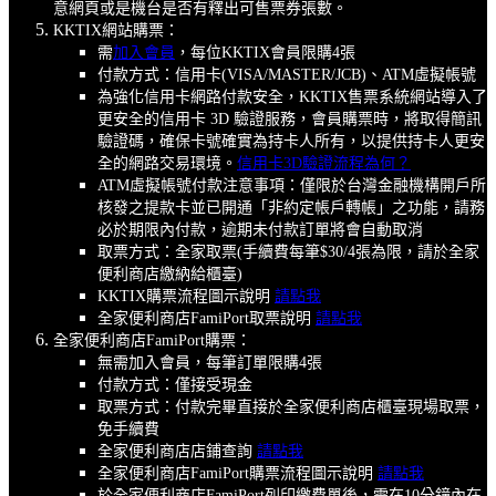
意網頁或是機台是否有釋出可售票券張數。
KKTIX網站購票：
需
加入會員
，每位KKTIX會員限購4張
付款方式：信用卡(VISA/MASTER/JCB)、ATM虛擬帳號
為強化信用卡網路付款安全，KKTIX售票系統網站導入了
更安全的信用卡 3D 驗證服務，會員購票時，將取得簡訊
驗證碼，確保卡號確實為持卡人所有，以提供持卡人更安
全的網路交易環境。
信用卡3D驗證流程為何？
ATM虛擬帳號付款注意事項：僅限於台灣金融機構開戶所
核發之提款卡並已開通「非約定帳戶轉帳」之功能，請務
必於期限內付款，逾期未付款訂單將會自動取消
取票方式：全家取票(手續費每筆$30/4張為限，請於全家
便利商店繳納給櫃臺)
KKTIX購票流程圖示說明
請點我
全家便利商店FamiPort取票說明
請點我
全家便利商店FamiPort購票：
無需加入會員，每筆訂單限購4張
付款方式：僅接受現金
取票方式：付款完畢直接於全家便利商店櫃臺現場取票，
免手續費
全家便利商店店鋪查詢
請點我
全家便利商店FamiPort購票流程圖示說明
請點我
於全家便利商店FamiPort列印繳費單後，需在10分鐘內在