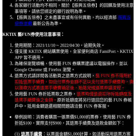
各家銀行活動均不相同，關於【振興五倍券】的回饋及使用注意
事項等，請依您綁定的銀行說明為準。
【振興五倍券】之未盡事宜或有任何異動，均以經濟部
振興五
倍券官網
最新公告為準。
KKTIX 藝FUN券使用注意事項：
使用期間：2021/11/10 ~ 2022/04/30，逾期失效。
僅支援 KKTIX 網站購票使用，全家便利商店 FamiPort、KKTIX
APP 皆不適用。
為確保瀏覽順暢，使用藝 FUN 券購票建議以電腦操作，並以
Google Chrome 或 Firefox 瀏覽。
退票方式請詳閱各活動頁之退票方式說明，
藝 FUN 券不得用於
扣抵退票手續費，如自付票券金額不足以支付退票手續費時，需
以匯款方式將退票手續費補足後，始能完成退票申請流程。
使用藝 FUN 券折抵票款之票券，
退票時僅退還扣除折抵額度及
退票手續費後之金額，
原折抵額度將另行退回您的藝 FUN 券帳
戶中，抵用金額退還相關問題請洽藝 FUN 券客服。
舉例說明：消費者購買一張票價$1,000的票券，使用藝 FUN 券
折抵$100，實際支付$900，其退票手續費及退款金額如下：
(1)
退票手續費
：以票面金額$1,000計算，如活動採用退票方案