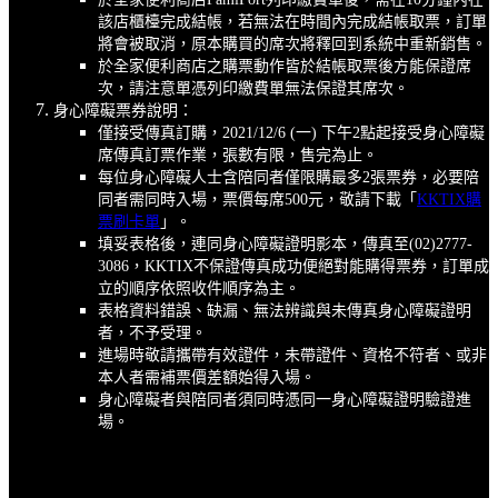
該店櫃檯完成結帳，若無法在時間內完成結帳取票，訂單
將會被取消，原本購買的席次將釋回到系統中重新銷售。
於全家便利商店之購票動作皆於結帳取票後方能保證席
次，請注意單憑列印繳費單無法保證其席次。
身心障礙票券說明：
僅接受傳真訂購，2021/12/6 (一) 下午2點起接受身心障礙
席傳真訂票作業，張數有限，售完為止。
每位身心障礙人士含陪同者僅限購最多2張票券，必要陪
同者需同時入場，票價每席500元，敬請下載「
KKTIX購
票刷卡單
」。
填妥表格後，連同身心障礙證明影本，傳真至(02)2777-
3086，KKTIX不保證傳真成功便絕對能購得票券，訂單成
立的順序依照收件順序為主。
表格資料錯誤、缺漏、無法辨識與未傳真身心障礙證明
者，不予受理。
進場時敬請攜帶有效證件，未帶證件、資格不符者、或非
本人者需補票價差額始得入場。
身心障礙者與陪同者須同時憑同一身心障礙證明驗證進
場。